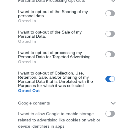
Personal Data Processing Opt Outs
A gondolatkísérlet szintjén legalábbis nem zárható
services and may gather and store information including but
ki, hogy ha nem következik be 1989-ben a
not limited to your visit or usage behaviour. You may click to
I want to opt-out of the Sharing of my
rendszerváltás, Szlovákia miniszterelnökét ma akkor
personal data.
grant or deny consent to Google and its third-party tags to
Opted In
is ...
use your data for below specified purposes in below Google
consent section.
I want to opt-out of the Sale of my
Personal Data.
Alkotmányjogi partizánharc
Opted In
lashee
•
2016. július 13.
0
I want to opt-out of processing my
Personal Data for Targeted Advertising.
Opted In
Nem érti Ivan Gašparovič volt köztársasági elnök,
utóda, Andrej Kiska miért nem nevezi ki a parlament
I want to opt-out of Collection, Use,
által kijelöltek közül a szükséges ...
Retention, Sale, and/or Sharing of my
Personal Data that Is Unrelated with the
Purposes for which it was collected.
Opted Out
Mináriktalanítás
lashee
•
2016. július 10.
0
Google consents
I want to allow Google to enable storage
Közös megegyezéssel távozott a Legfelsőbb
related to advertising like cookies on web or
Bíróságról Štefan Minárik bíró. Szlovákiában kevés
device identifiers in apps.
bírót ismerünk név szerint, az ...