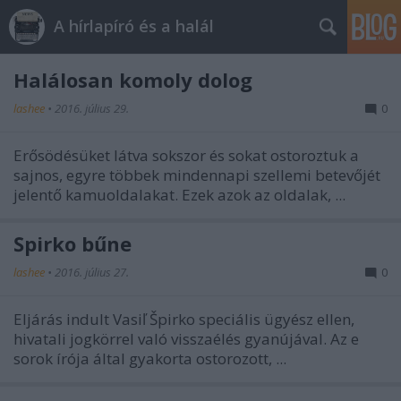
A hírlapíró és a halál
Halálosan komoly dolog
lashee
•
2016. július 29.
0
Erősödésüket látva sokszor és sokat ostoroztuk a
sajnos, egyre többek mindennapi szellemi betevőjét
jelentő kamuoldalakat. Ezek azok az oldalak, ...
Špirko bűne
lashee
•
2016. július 27.
0
Eljárás indult Vasiľ Špirko speciális ügyész ellen,
hivatali jogkörrel való visszaélés gyanújával. Az e
sorok írója által gyakorta ostorozott, ...