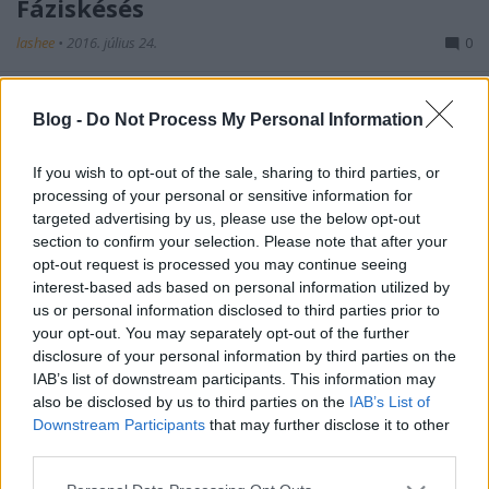
Fáziskésés
lashee
•
2016. július 24.
0
Ha a Szabadság és Szolidaritás jól fogja tematizálni
Blog -
Do Not Process My Personal Information
a kommunista rendszer bűneit, akkor esély
teremtődhet rá, hogy esetleg Szlovákiában is ...
If you wish to opt-out of the sale, sharing to third parties, or
processing of your personal or sensitive information for
Pokémon vagy nő?
targeted advertising by us, please use the below opt-out
section to confirm your selection. Please note that after your
lashee
•
2016. július 20.
0
opt-out request is processed you may continue seeing
interest-based ads based on personal information utilized by
Játszó suhancokra rálőni több mint intoleráns
us or personal information disclosed to third parties prior to
cselekedet. Ez történt a napokban Florida állam
your opt-out. You may separately opt-out of the further
Flagler megyéjében. Egy háztulajdonos azt látta, ...
disclosure of your personal information by third parties on the
IAB’s list of downstream participants. This information may
Elfogy(hat) a szufla
also be disclosed by us to third parties on the
IAB’s List of
Downstream Participants
that may further disclose it to other
lashee
•
2016. július 18.
0
third parties.
Please note that this website/app uses one or more Google